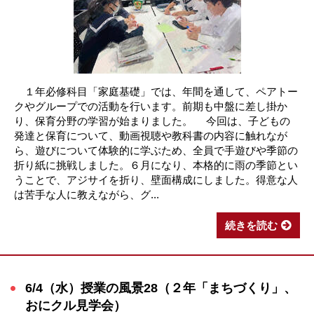
１年必修科目「家庭基礎」では、年間を通して、ペアトー
クやグループでの活動を行います。前期も中盤に差し掛か
り、保育分野の学習が始まりました。 今回は、子どもの
発達と保育について、動画視聴や教科書の内容に触れなが
ら、遊びについて体験的に学ぶため、全員で手遊びや季節の
折り紙に挑戦しました。６月になり、本格的に雨の季節とい
うことで、アジサイを折り、壁面構成にしました。得意な人
は苦手な人に教えながら、グ...
続きを読む
6/4（水）授業の風景28（２年「まちづくり」、
おにクル見学会）