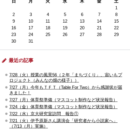
日
月
火
水
木
金
土
1
2
3
4
5
6
7
8
9
10
11
12
13
14
15
16
17
18
19
20
21
22
23
24
25
26
27
28
29
30
31
最近の記事
7/28（火）授業の風景56（２年「まちづくり」、宙いもプ
ロジェクト（みんなの畑の様子））
7/27（月）今年もＴＦＴ（Table For Two）から感謝状が届
きました！
7/27（月）体育祭準備（マスコット制作など状況報告）
7/24（金）体育祭準備（マスコット制作など状況報告）
7/22（水）京大研究室訪問 報告①
7/21（火）伊予原新さん講演会「研究者から小説家へ」
（7/13（月）実施）