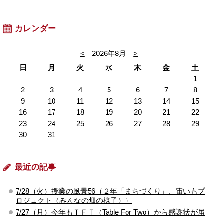
カレンダー
<
2026年8月
>
日
月
火
水
木
金
土
1
2
3
4
5
6
7
8
9
10
11
12
13
14
15
16
17
18
19
20
21
22
23
24
25
26
27
28
29
30
31
最近の記事
7/28（火）授業の風景56（２年「まちづくり」、宙いもプ
ロジェクト（みんなの畑の様子））
7/27（月）今年もＴＦＴ（Table For Two）から感謝状が届