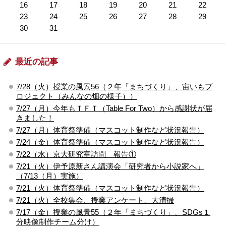
16
17
18
19
20
21
22
23
24
25
26
27
28
29
30
31
最近の記事
7/28（火）授業の風景56（２年「まちづくり」、宙いもプ
ロジェクト（みんなの畑の様子））
7/27（月）今年もＴＦＴ（Table For Two）から感謝状が届
きました！
7/27（月）体育祭準備（マスコット制作など状況報告）
7/24（金）体育祭準備（マスコット制作など状況報告）
7/22（水）京大研究室訪問 報告①
7/21（火）伊予原新さん講演会「研究者から小説家へ」
（7/13（月）実施）
7/21（火）体育祭準備（マスコット制作など状況報告）
7/21（火）全校集会、授業アンケート、大清掃
7/17（金）授業の風景55（２年「まちづくり」、SDGs１
分映像制作チーム分け）