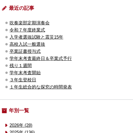
最近の記事
吹奏楽部定期演奏会
令和７年度終業式
入学者選抜試験と震災15年
高校入試一般選抜
卒業証書授与式
学年末考査最終日＆卒業式予行
残り１週間
学年末考査開始
３年生登校日
１年生総合的な探究の時間発表
年別一覧
2026年 (28)
2025年 (136)