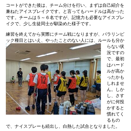
コートができた後は、チーム分けを行い、まずは自己紹介を
兼ねたアイスブレイクです。と言ってもハードルは高かった
です。チームは５～６名ですが、記憶力も必要なアイスブレ
イクで、少し生徒同士が馴染めた様子です。
練習を終えてから実際にチーム戦になりますが、パラリンピ
ック種目とはいえ、やったことのない人には、ルールも分か
らない状
況ですの
で、最初
はハード
ルが高か
ったかも
しれませ
ん。しか
し、さす
がに何投
かすると
慣れてく
るもの
で、ナイスプレーも続出し、白熱した試合となりました。