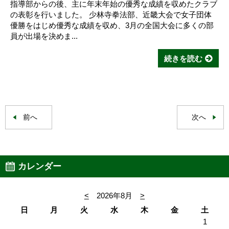
指導部からの後、主に年末年始の優秀な成績を収めたクラブ
の表彰を行いました。 少林寺拳法部、近畿大会で女子団体
優勝をはじめ優秀な成績を収め、3月の全国大会に多くの部
員が出場を決めま...
続きを読む
前へ
次へ
カレンダー
<
2026年8月
>
日
月
火
水
木
金
土
1