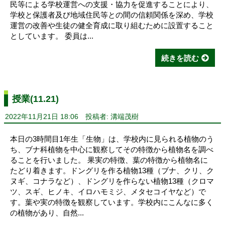
民等による学校運営への支援・協力を促進することにより、
学校と保護者及び地域住民等との間の信頼関係を深め、学校
運営の改善や生徒の健全育成に取り組むために設置すること
としています。 委員は...
続きを読む
授業(11.21)
2022年11月21日 18:06
投稿者: 溝端茂樹
本日の3時間目1年生「生物」は、学校内に見られる植物のう
ち、ブナ科植物を中心に観察してその特徴から植物名を調べ
ることを行いました。 果実の特徴、葉の特徴から植物名に
たどり着きます。ドングリを作る植物13種（ブナ、クリ、ク
ヌギ、コナラなど）、ドングリを作らない植物13種（クロマ
ツ、スギ、ヒノキ、イロハモミジ、メタセコイヤなど）で
す。葉や実の特徴を観察しています。学校内にこんなに多く
の植物があり、自然...