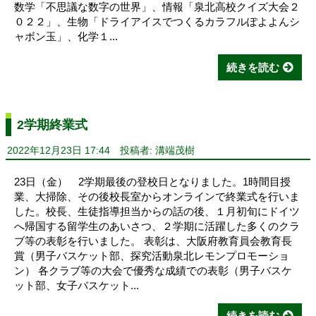
数学「不思議な数字の世界」、情報「泉北高校クイズ大会２
０２２」、生物「ドライアイスでつくるカラフルぽよよんシ
ャボン玉」、化学１...
続きを読む
2学期終業式
2022年12月23日 17:44
投稿者: 溝端茂樹
23日（金） 2学期最後の登校日となりました。1時間目授
業、大掃除、その後校長室からオンラインで終業式を行いま
した。校長、生徒指導担当からの話の後、１月初旬にドイツ
へ帰国する留学生のあいさつ、２学期に活躍した多くのクラ
ブ等の表彰を行いました。 表彰は、大阪府教育員会教育長
賞（男子バスケット部、探究活動泉北レモンプロモーショ
ン） 各クラブ等の大会で優秀な成績での表彰（男子バスケ
ット部、女子バスケット...
続きを読む