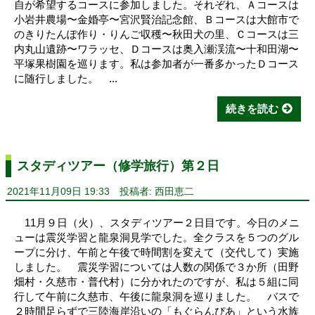
自が希望するコースに参加しました。それぞれ、Ａコースは
小岩井農場〜金婚亭〜宮沢賢治記念館、Ｂコースは大館市で
のきりたんぽ作り・りんご収穫〜秋田犬の里、Ｃコースは三
内丸山遺跡〜ワラッセ、Ｄコースは奥入瀬渓流〜十和田湖〜
平塚果樹園を巡ります。私は参加者が一番多かったＤコース
に随行しました。 ...
続きを読む
スタディツアー（修学旅行）第２日
2021年11月09日 19:33
投稿者: 西田恵二
11月９日（火）、スタディツアー２日目です。今日のメニ
ューは震災学習と龍泉洞見学でした。全クラスを５つのグル
ープに分け、午前と午後で時間割を変えて（交代して）実施
しました。 震災学習については人数の関係で３か所（田野
畑村・久慈市・普代村）に分かれたのですが、私は５組に同
行して午前に久慈市、午後に龍泉洞を巡りました。 バスで
２時間足らずで三陸海岸沿いの「もぐらんぴあ」という水族