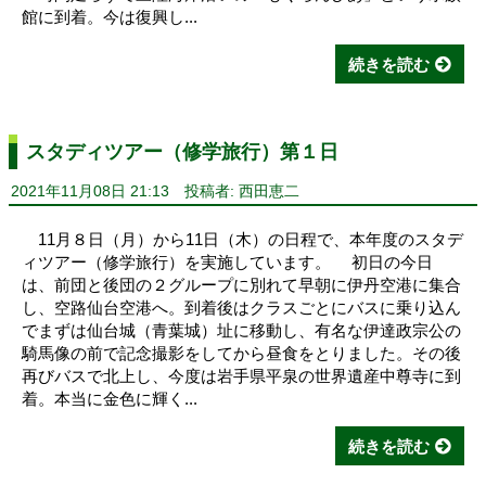
館に到着。今は復興し...
続きを読む
スタディツアー（修学旅行）第１日
2021年11月08日 21:13
投稿者: 西田恵二
11月８日（月）から11日（木）の日程で、本年度のスタデ
ィツアー（修学旅行）を実施しています。 初日の今日
は、前団と後団の２グループに別れて早朝に伊丹空港に集合
し、空路仙台空港へ。到着後はクラスごとにバスに乗り込ん
でまずは仙台城（青葉城）址に移動し、有名な伊達政宗公の
騎馬像の前で記念撮影をしてから昼食をとりました。その後
再びバスで北上し、今度は岩手県平泉の世界遺産中尊寺に到
着。本当に金色に輝く...
続きを読む