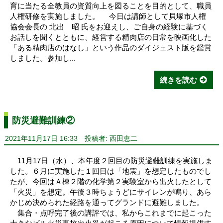
育に当たる全教員の資質向上を図ることを目的として、職員
人権研修を実施しました。 今日は講師として貝塚市人権
協会会長の 北出 昭 氏をお迎えし、ご自身の経験に基づく
お話しを聞くとともに、経営する精肉店の日常を映画化した
「ある精肉店のはなし」という作品のダイジェスト版を鑑賞
しました。参加し...
続きを読む
防災避難訓練②
2021年11月17日 16:33
投稿者: 西田恵二
11月17日（水）、本年度２回目の防災避難訓練を実施しま
した。６月に実施した１回目は「地震」を想定したものでし
たが、今回はＡ棟２階の化学第２実験室から出火したとして
「火災」を想定。午後３時ちょうどにサイレンが鳴り、あら
かじめ決められた経路を通ってグランドに避難しました。
集合・点呼完了後の講評では、私からこれまでに起こった