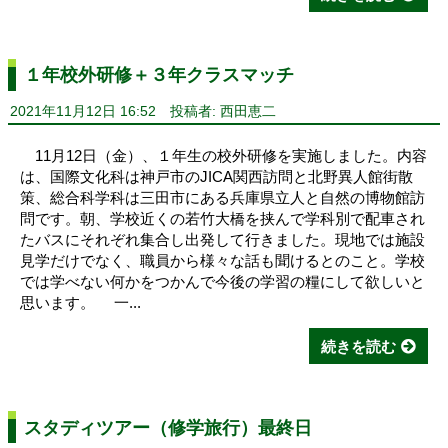
１年校外研修＋３年クラスマッチ
2021年11月12日 16:52
投稿者: 西田恵二
11月12日（金）、１年生の校外研修を実施しました。内容
は、国際文化科は神戸市のJICA関西訪問と北野異人館街散
策、総合科学科は三田市にある兵庫県立人と自然の博物館訪
問です。朝、学校近くの若竹大橋を挟んで学科別で配車され
たバスにそれぞれ集合し出発して行きました。現地では施設
見学だけでなく、職員から様々な話も聞けるとのこと。学校
では学べない何かをつかんで今後の学習の糧にして欲しいと
思います。 一...
続きを読む
スタディツアー（修学旅行）最終日