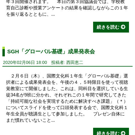
年３回開催されます。 本日の第３回協議会では、学校教
育自己診断や授業アンケートの結果を確認しながらこの１年
を振り返るとともに、...
続きを読む
SGH「グローバル基礎」成果発表会
2020年02月06日 18:00
投稿者: 西田恵二
２月６日（木）、国際文化科１年生「グローバル基礎」選
択者による成果発表会を、午後の４，５時限目を使って視聴
覚教室にて開催しました。これは、同科目を選択している生
徒34名が9班に分かれ、それぞれこの１年間で研究してきた
「持続可能な社会を実現するために解決すべき課題」（＊）
についてスライドを使って口頭発表する会で、国際文化科１
年生全員が聴講生として参加しました。 プレゼン自体に
まだ慣れていないこと...
続きを読む