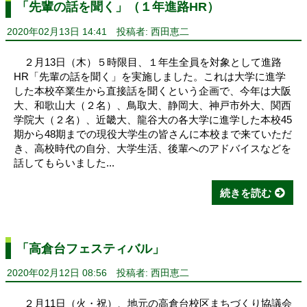
「先輩の話を聞く」（１年進路HR）
2020年02月13日 14:41
投稿者: 西田恵二
２月13日（木）５時限目、１年生全員を対象として進路
HR「先輩の話を聞く」を実施しました。これは大学に進学
した本校卒業生から直接話を聞くという企画で、今年は大阪
大、和歌山大（２名）、鳥取大、静岡大、神戸市外大、関西
学院大（２名）、近畿大、龍谷大の各大学に進学した本校45
期から48期までの現役大学生の皆さんに本校まで来ていただ
き、高校時代の自分、大学生活、後輩へのアドバイスなどを
話してもらいました...
続きを読む
「高倉台フェスティバル」
2020年02月12日 08:56
投稿者: 西田恵二
２月11日（火・祝）、地元の高倉台校区まちづくり協議会