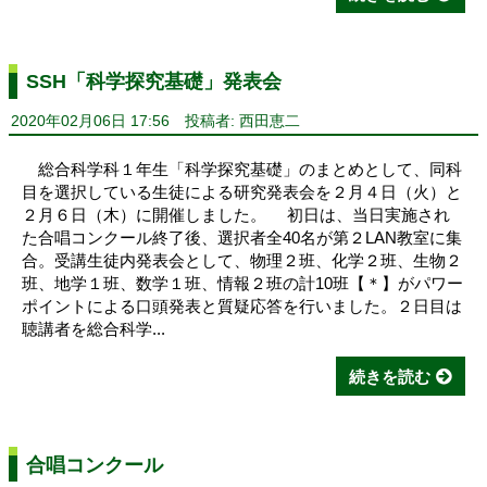
SSH「科学探究基礎」発表会
2020年02月06日 17:56
投稿者: 西田恵二
総合科学科１年生「科学探究基礎」のまとめとして、同科
目を選択している生徒による研究発表会を２月４日（火）と
２月６日（木）に開催しました。 初日は、当日実施され
た合唱コンクール終了後、選択者全40名が第２LAN教室に集
合。受講生徒内発表会として、物理２班、化学２班、生物２
班、地学１班、数学１班、情報２班の計10班【＊】がパワー
ポイントによる口頭発表と質疑応答を行いました。２日目は
聴講者を総合科学...
続きを読む
合唱コンクール