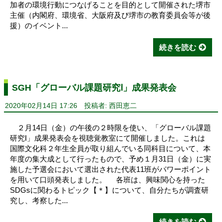
加者の環境行動につなげることを目的として開催された堺市
主催（内閣府、環境省、大阪府及び堺市の教育委員会等が後
援）のイベント...
続きを読む
SGH「グローバル課題研究Ⅰ」成果発表会
2020年02月14日 17:26
投稿者: 西田恵二
２月14日（金）の午後の２時限を使い、「グローバル課題
研究Ⅰ」成果発表会を視聴覚教室にて開催しました。これは
国際文化科２年生全員が取り組んでいる同科目について、本
年度の集大成として行ったもので、予め１月31日（金）に実
施した予選会において選出された代表11班がパワーポイント
を用いて口頭発表しました。 各班は、興味関心を持った
SDGsに関わるトピック【＊】について、自分たちが調査研
究し、考察した...
続きを読む