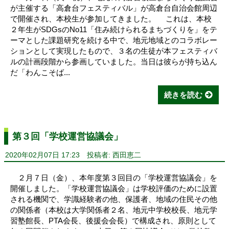
が主催する「高倉台フェスティバル」が高倉台自治会館周辺
で開催され、本校生が参加してきました。 これは、本校
２年生がSDGsのNo11「住み続けられるまちづくりを」をテ
ーマとした課題研究を続ける中で、地元地域とのコラボレー
ションとして実現したもので、３名の生徒が本フェスティバ
ルの計画段階から参画していました。当日は彼らが持ち込ん
だ「わんこそば...
続きを読む
第３回「学校運営協議会」
2020年02月07日 17:23
投稿者: 西田恵二
２月７日（金）、本年度第３回目の「学校運営協議会」を
開催しました。「学校運営協議会」は学校評価のために設置
される機関で、学識経験者の他、保護者、地域の住民その他
の関係者（本校は大学関係者２名、地元中学校校長、地元学
習塾館長、PTA会長、後援会会長）で構成され、原則として