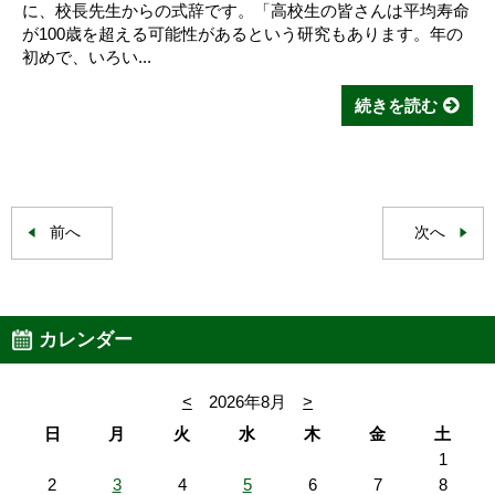
に、校長先生からの式辞です。「高校生の皆さんは平均寿命
が100歳を超える可能性があるという研究もあります。年の
初めで、いろい...
続きを読む
前へ
次へ
カレンダー
<
2026年8月
>
日
月
火
水
木
金
土
1
2
3
4
5
6
7
8