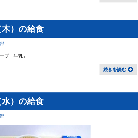
（木）の給食
育部
ープ 牛乳」
続きを読む
（水）の給食
育部