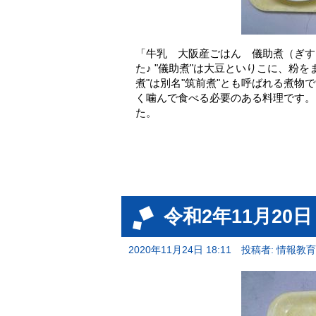
「牛乳 大阪産ごはん 儀助煮（ぎす
た♪ "儀助煮"は大豆といりこに、粉
煮"は別名"筑前煮"とも呼ばれる煮物
く噛んで食べる必要のある料理です。
た。
令和2年11月20
2020年11月24日 18:11
投稿者: 情報教