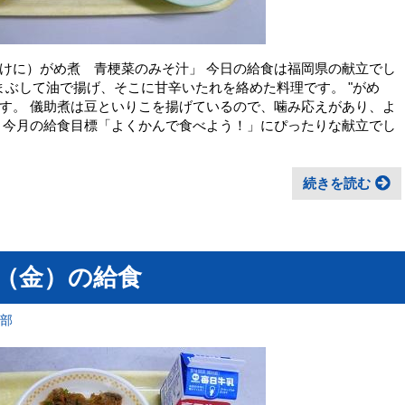
けに）がめ煮 青梗菜のみそ汁」 今日の給食は福岡県の献立でし
をまぶして油で揚げ、そこに甘辛いたれを絡めた料理です。 "がめ
です。 儀助煮は豆といりこを揚げているので、噛み応えがあり、よ
 今月の給食目標「よくかんで食べよう！」にぴったりな献立でし
続きを読む
日（金）の給食
育部