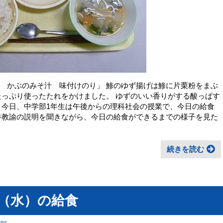
 かぶのみそ汁 味付けのり」 鯵のゆず揚げは鯵に片栗粉をまぶ
たっぷり使ったたれをかけました。 ゆずのいい香りがする酸っぱす
 今日、中学部1年生は午後からの理科社会の授業で、今日の給食
養教諭の説明を聞きながら、今日の給食ができるまでの様子を見た
続きを読む
日（水）の給食