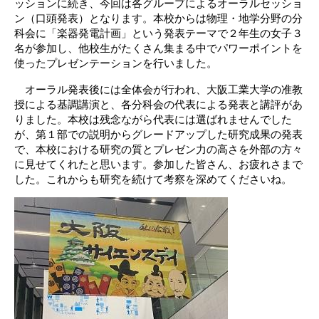
ッションに続き、今回は各グループによるオーラルセッショ
ン（口頭発表）となります。本校からは物理・地学分野の分
科会に「楽器発電計画」という発表テーマで２年生の女子３
名が参加し、他校生がたくさん集まる中でパワーポイントを
使ったプレゼンテーションを行いました。
オーラル発表後には全体会が行われ、大阪工業大学の准教
授による基調講演と、各分科会の代表による発表と講評があ
りました。本校は残念ながら代表には選ばれませんでした
が、第１部での説明からグレードアップした研究成果の発表
で、本校における研究の質とプレゼン力の高さを外部の方々
に見せてくれたと思います。参加した皆さん、お疲れさまで
した。これからも研究を続けて考察を深めてくださいね。