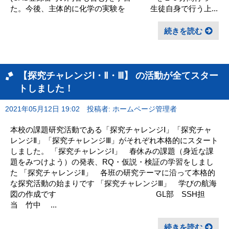
た。今後、主体的に化学の実験を 生徒自身で行う上...
続きを読む
【探究チャレンジⅠ・Ⅱ・Ⅲ】 の活動が全てスター
トしました！
2021年05月12日 19:02
投稿者: ホームページ管理者
本校の課題研究活動である「探究チャレンジⅠ」「探究チャ
レンジⅡ」「探究チャレンジⅢ」がそれぞれ本格的にスタート
しました。 「探究チャレンジⅠ」 春休みの課題（身近な課
題をみつけよう）の発表、RQ・仮説・検証の学習をしまし
た 「探究チャレンジⅡ」 各班の研究テーマに沿って本格的
な探究活動の始まりです 「探究チャレンジⅢ」 学びの航海
図の作成です GL部 SSH担
当 竹中 ...
続きを読む