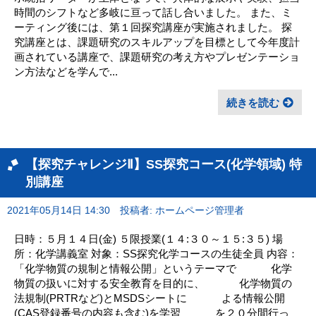
時間のシフトなど多岐に亘って話し合いました。 また、ミ
ーティング後には、第１回探究講座が実施されました。 探
究講座とは、課題研究のスキルアップを目標として今年度計
画されている講座で、課題研究の考え方やプレゼンテーショ
ン方法などを学んで...
続きを読む
【探究チャレンジⅡ】SS探究コース(化学領域) 特
別講座
2021年05月14日 14:30
投稿者: ホームページ管理者
日時：５月１４日(金) ５限授業(１４:３０～１５:３５) 場
所：化学講義室 対象：SS探究化学コースの生徒全員 内容：
「化学物質の規制と情報公開」というテーマで 化学
物質の扱いに対する安全教育を目的に、 化学物質の
法規制(PRTRなど)とMSDSシートに よる情報公開
(CAS登録番号の内容も含む)を学習 を２０分間行っ