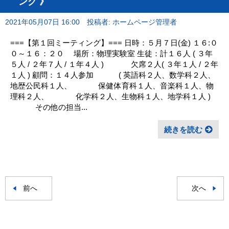
ング 》
2021年05月07日 16:00
投稿者: ホームページ管理者
===【第１回ミーティング】=== 日時：５月７日(金) １６:０
０～１６：２０ 場所：物理実験室 生徒：計１６人 ( ３年
５人 / ２年７人 / １年４人 ) 欠席２人( ３年１人 / ２年
１人 ) 顧問：１４人参加 ( 英語科２人、数学科２人、
地歴公民科１人、 保健体育科１人、音楽科１人、物
理科２人、 化学科２人、生物科１人、地学科１人 )
その他の担当...
続きを読む
前へ
次へ