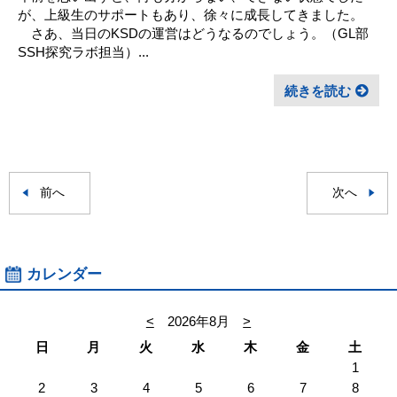
が、上級生のサポートもあり、徐々に成長してきました。
さあ、当日のKSDの運営はどうなるのでしょう。（GL部
SSH探究ラボ担当）...
続きを読む
前へ
次へ
カレンダー
<
2026年8月
>
日
月
火
水
木
金
土
1
2
3
4
5
6
7
8