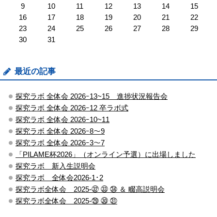
9
10
11
12
13
14
15
16
17
18
19
20
21
22
23
24
25
26
27
28
29
30
31
最近の記事
探究ラボ 全体会 2026ｰ13~15 進捗状況報告会
探究ラボ 全体会 2026ｰ12 卒ラボ式
探究ラボ 全体会 2026ｰ10~11
探究ラボ 全体会 2026ｰ8～9
探究ラボ 全体会 2026ｰ3～7
「PILAME杯2026」（オンライン予選）に出場しました
探究ラボ 新入生説明会
探究ラボ 全体会2026-1･2
探究ラボ全体会 2025-㉜ ㉝ ㉞ ＆ 畷高説明会
探究ラボ全体会 2025-㉙ ㉚ ㉛