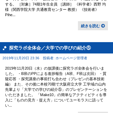
する。 ［対象］74期1年生全員 ［講師］ 《科学者》西野 均
様（関西学院大学 共通教育センター 教授） 《技術者》
Pihe...
続きを読む
探究ラボ全体会／大学での学びの紹介⑤
2019年11月20日 23:36
投稿者: ホームページ管理者
2019年11月20日（水）の放課後に探究ラボ全体会を行いま
した。 ・B班のPPによる進捗報告（A班、F班は次回） ・質
疑応答 ・探究講座の事前打ち合わせ（プレゼンの基本技術
編） また、その後に本校70期で大阪府立大学 工学域の山内
先輩より「大学での学びの紹介⑤」のプレゼンテーションを
いただきました。 「Make10」の簡単なアクティビティを導
入に「ものの見方・捉え方」についてユーモラスに語って
い...