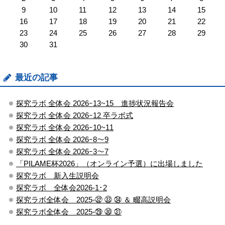
9
10
11
12
13
14
15
16
17
18
19
20
21
22
23
24
25
26
27
28
29
30
31
最近の記事
探究ラボ 全体会 2026ｰ13~15 進捗状況報告会
探究ラボ 全体会 2026ｰ12 卒ラボ式
探究ラボ 全体会 2026ｰ10~11
探究ラボ 全体会 2026ｰ8～9
探究ラボ 全体会 2026ｰ3～7
「PILAME杯2026」（オンライン予選）に出場しました
探究ラボ 新入生説明会
探究ラボ 全体会2026-1･2
探究ラボ全体会 2025-㉜ ㉝ ㉞ ＆ 畷高説明会
探究ラボ全体会 2025-㉙ ㉚ ㉛