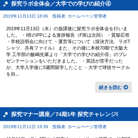
探究ラボ全体会／大学での学びの紹介④
2019年11月13日 18:06
投稿者: ホームページ管理者
2019年11月13日（水）の放課後に探究ラボ全体会を行いま
した。 ・I班のPPによる進捗報告（F班は次回） ・質疑応答
・学校説明会に向けて ・運営等について（採決方法、ラボT
シャツ、共有ファイル） また、その後に本校70期で大阪大
学 工学部の飯嶋先輩より「大学での学びの紹介④」のプレ
ゼンテーションをいただきました。 ・英語が苦手だった
が、大学入学後に5週間留学したこと ・大学で球技サークル
を自...
続きを読む
探究マナー講座／74期1年 探究チャレンジⅠ
2019年11月11日 19:39
投稿者: ホームページ管理者