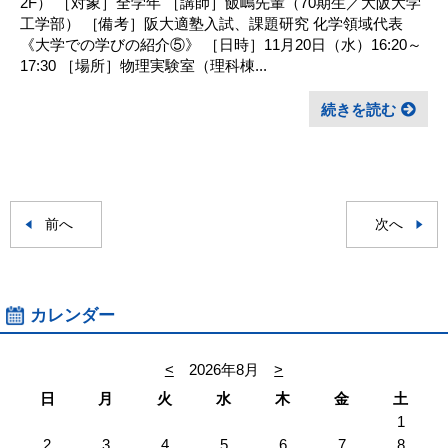
2F） ［対象］全学年 ［講師］飯嶋先輩（70期生／大阪大学
工学部） ［備考］阪大適塾入試、課題研究 化学領域代表
《大学での学びの紹介⑤》 ［日時］11月20日（水）16:20～
17:30 ［場所］物理実験室（理科棟...
続きを読む
前へ
次へ
カレンダー
<
2026年8月
>
日
月
火
水
木
金
土
1
2
3
4
5
6
7
8