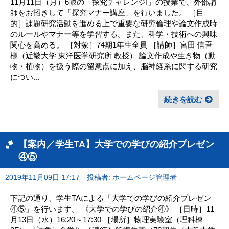
11月11日（月）6限の「探究チャレンジⅠ」の授業で、外部講
師をお招きして「探究マナー講座」を行いました。 ［目
的］課題研究活動を進める上で重要な研究倫理や論文作成時
のルールやマナー等を学習する。また、科学・技術への興味
関心を高める。 ［対象］74期1年生全員 ［講師］宮田 信吾
様（近畿大学 東洋医学研究所 教授） 論文作成や生き物（動
物・植物）を扱う際の留意点に加え、脳神経系に関する研究
につい...
続きを読む
【案内／学生TA】大学での学びの紹介プレゼン
④⑤
2019年11月09日 17:17
投稿者: ホームページ管理者
下記の通り、学生TAによる「大学での学びの紹介プレゼン
④⑤」を行います。 《大学での学びの紹介④》 ［日時］11
月13日（水）16:20～17:30 ［場所］物理実験室（理科棟