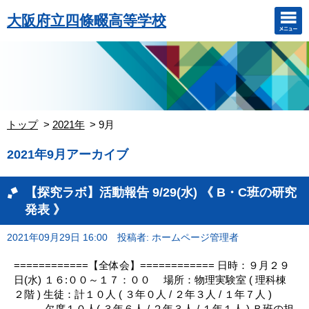
大阪府立四條畷高等学校
トップ
2021年
9月
2021年9月アーカイブ
【探究ラボ】活動報告 9/29(水) 《 B・C班の研究
発表 》
2021年09月29日 16:00
投稿者: ホームページ管理者
============【全体会】============ 日時：９月２９
日(水) １６:００～１７：００ 場所：物理実験室 ( 理科棟
２階 ) 生徒：計１０人 ( ３年０人 / ２年３人 / １年７人 )
欠席１０人( ３年６人 / ２年３人 / １年１人 ) Ｂ班の担