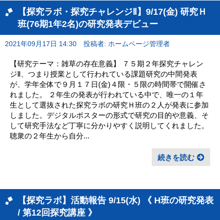
【探究ラボ・探究チャレンジⅡ】9/17(金) 研究Ｈ
班(76期1年2名)の研究発表デビュー
2021年09月17日 14:30
投稿者: ホームページ管理者
【研究テーマ：雑草の存在意義】 ７５期２年探究チャレン
ジⅡ、つまり授業として行われている課題研究の中間発表
が、学年全体で９月１７日(金)４限・５限の時間帯で開催さ
れました。 ２年生の発表が行われている中で、唯一の１年
生として選抜された探究ラボの研究Ｈ班の２人が発表に参加
しました。デジタルポスターの形式で研究の目的や意義、そ
して研究手法など丁寧に分かりやすく説明してくれました。
聴衆の２年生から自分...
続きを読む
【探究ラボ】活動報告 9/15(水) 《 H班の研究発表
/ 第12回探究講座 》