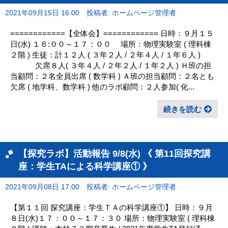
2021年09月15日 16:00
投稿者: ホームページ管理者
============【全体会】============ 日時：９月１５
日(水) １６:００～１７：００ 場所：物理実験室 ( 理科棟
２階 ) 生徒：計１２人 ( ３年２人 / ２年４人 / １年６人 )
欠席８人( ３年４人 / ２年２人 / １年２人 ) Ｈ班の担
当顧問：２名全員出席 ( 数学科 ) Ａ班の担当顧問：２名とも
欠席 ( 地学科、数学科 ) 他のラボ顧問：２人参加( 化...
続きを読む
【探究ラボ】活動報告 9/8(水) 《 第11回探究講
座：学生TAによる科学講座① 》
2021年09月08日 17:00
投稿者: ホームページ管理者
【第１１回 探究講座：学生ＴＡの科学講座①】 日時：９月
８日(水)１７：００～１７：３０ 場所：物理実験室 ( 理科棟