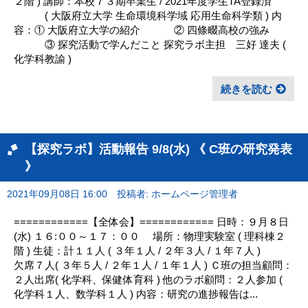
２階 ) 講師：本校７３期卒業生 / 2021年度学生TA登録済
( 大阪府立大学 生命環境科学域 応用生命科学類 ) 内
容：① 大阪府立大学の紹介 ② 四條畷高校の強み
③ 探究活動で学んだこと 探究ラボ主担 三好 達夫 (
化学科教諭 )
続きを読む
【探究ラボ】活動報告 9/8(水) 《 C班の研究発表
》
2021年09月08日 16:00
投稿者: ホームページ管理者
============【全体会】============ 日時：９月８日
(水) １６:００～１７：００ 場所：物理実験室 ( 理科棟２
階 ) 生徒：計１１人 ( ３年１人 / ２年３人 / １年７人 )
欠席７人( ３年５人 / ２年１人 / １年１人 ) Ｃ班の担当顧問：
２人出席( 化学科、保健体育科 ) 他のラボ顧問：２人参加 (
化学科１人、数学科１人 ) 内容：研究の進捗報告は...