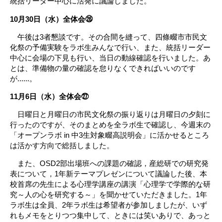
統括リーダー中心に活発に議論しました。
10月30日（水）全体会㉖
午後は3者懇談です。その合間を縫って、四條畷市市民文
化祭の予備実験をラボ生みんなで行い、また、統括リーダー
中心に会場の下見も行い、当日の動線確認を行いました。あ
とは、準備物の量の確認を怠りなくできればいいのです
が......。
11月6日（水）全体会㉗
日曜日と月曜日の市民文化祭の振り返りは月曜日の夕刻に
行ったのですが、そのまとめを全ラボ生で確認し、今週末の
「オープンラボ in 中3生対象畷高説明会」に活かせるところ
は活かす方向で総括しました。
また、OSD2部出場班への課題の確認，産総研での研究発
表について，1年新テーマプレゼンについて議論した後、本
校首席の先生による心理学講座の講演「心理学で学際的な研
究～人の心を研究する～」を聞かせていただきました。1年
ラボ生は全員、2年ラボ生は希望者が参加しましたが、いず
れもメモをとりつつ集中して、ときには笑いありで、あっと