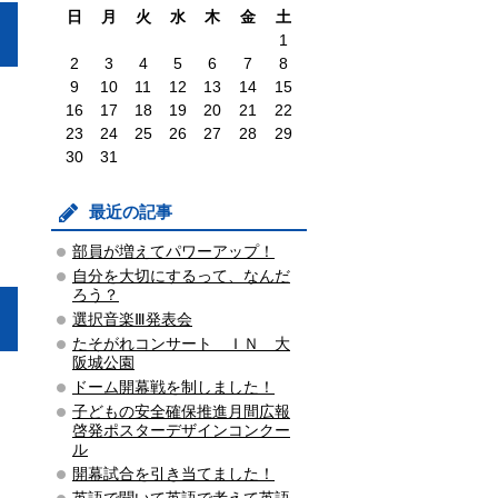
日
月
火
水
木
金
土
1
2
3
4
5
6
7
8
9
10
11
12
13
14
15
16
17
18
19
20
21
22
23
24
25
26
27
28
29
30
31
最近の記事
部員が増えてパワーアップ！
自分を大切にするって、なんだ
ろう？
選択音楽Ⅲ発表会
たそがれコンサート ＩＮ 大
阪城公園
ドーム開幕戦を制しました！
子どもの安全確保推進月間広報
啓発ポスターデザインコンクー
ル
開幕試合を引き当てました！