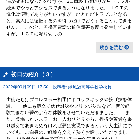
法が変更になったのですが、2日目終了後辺りからトラブル
続きでやっとアクセスできるようになりました。 ＩＣＴの
進化は便利でありがたいですが、ひとたびトラブルとなる
と、素人には復旧するのを待つだけでどうすることもできま
せん。ここのところ携帯電話の通信障害も度々発生していま
すが、ＩＣＴに頼り切りの...
続きを読む
初日の紹介（３）
2022年09月09日 17:56
投稿者: 緑風冠高等学校学校長
生徒たちはプロレスラー相手にドロップキックや投げ技を体
験。 他にも腕立て伏せ対決やブリッジ対決など、普段経
験できない夢のような体験をさせていただきました。 ま
た、登場したレスラーお一人おひとりから、挫折や苦労を乗
り越えてあきらめなければ夢は実現できるという人生訓につ
いても、ご自身のご経験を交えて熱くお話しいただきまし
た。 緑風冠から未来のプロレスラーが生まれるかも！