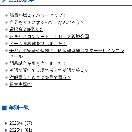
最近の記事
部員が増えてパワーアップ！
自分を大切にするって、なんだろう？
選択音楽Ⅲ発表会
たそがれコンサート ＩＮ 大阪城公園
ドーム開幕戦を制しました！
子どもの安全確保推進月間広報啓発ポスターデザインコン
クール
開幕試合を引き当てました！
英語で聞いて英語で考えて英語で答える
洋服買うときタグを見て買う？
日本史探究
年別一覧
2026年 (37)
2025年 (81)