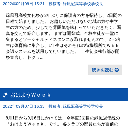
2022年09月09日 15:21
投稿者: 緑風冠高等学校学校長
緑風冠高校文化祭が3年ぶりに保護者の方を招待し、2日間の
日程で始まりました。 お越しいただけない地域の方や中学
生の方のため、少しでも雰囲気を味わっていただきたく、写
真を交えて紹介します。 まずは開祭式、全校生徒が一堂に
集まるとソーシャルディスタンスが取れませんので、2・3年
生は体育館に集合し、1年生はそれぞれの待機場所でＷＥＢ
会議システムを活用して行いました。 生徒会執行部が開
祭宣言し、各クラ...
続きを読む
おはようＷｅｅｋ
2022年09月07日 16:33
投稿者: 緑風冠高等学校学校長
9月1日から9月6日にかけては、今年度2回目の緑風冠伝統の
「おはようＷｅｅｋ」です。 各クラブの部員たちが自前の