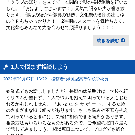
「クラブのぼり」を立てて、玄関前で朝の挨拶運動を行いま
した。 「おはようございます！」元気で明るい声が響き渡
ります。 部活の紹介や部員の勧誘、文化祭の各部の出し物
のＰＲもちゃっかりと！！ 2学期のスタートを気持ちよく、
文化祭もみんなで力を合わせて頑張りましょう！！！
続きを読む
1人で悩まず相談しよう
2022年09月07日 16:22
投稿者: 緑風冠高等学校学校長
始業式でもお話ししましたが、長期の休業明けは、学校へ行
くリズムが整わず、１人で悩みを抱えて困っている人もおら
れるかもしれません。 『あ な た を サ ポ ー ト』 するため
のさまざまな取り組みがあります。もしも悩みや不安を抱え
て困っているときには、気軽に相談できる場所があります。
相談方法もいろいろなものがあるので、ご希望の窓口を選ん
で話してみましょう。 相談窓口について、ブログでも紹介