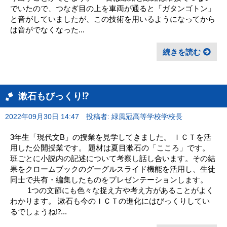
でいたので、つなぎ目の上を車両が通ると「ガタンゴトン」
と音がしていましたが、この技術を用いるようになってから
は音がでなくなった...
続きを読む
漱石もびっくり⁉
2022年09月30日 14:47
投稿者: 緑風冠高等学校学校長
3年生「現代文B」の授業を見学してきました。 ＩＣＴを活
用した公開授業です。 題材は夏目漱石の「こころ」です。
班ごとに小説内の記述について考察し話し合います。その結
果をクロームブックのグーグルスライド機能を活用し、生徒
同士で共有・編集したものをプレゼンテーションします。
1つの文節にも色々な捉え方や考え方があることがよく
わかります。 漱石も今のＩＣＴの進化にはびっくりしてい
るでしょうね⁉...