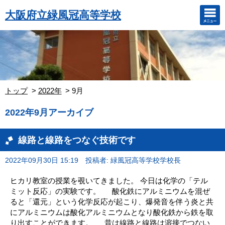
大阪府立緑風冠高等学校
トップ
2022年
9月
2022年9月アーカイブ
線路と線路をつなぐ技術です
2022年09月30日 15:19
投稿者: 緑風冠高等学校学校長
ヒカリ教室の授業を覗いてきました。 今日は化学の「テル
ミット反応」の実験です。 酸化鉄にアルミニウムを混ぜ
ると「還元」という化学反応が起こり、爆発音を伴う炎と共
にアルミニウムは酸化アルミニウムとなり酸化鉄から鉄を取
り出すことができます。 昔は線路と線路は溶接でつない