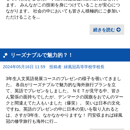
ます。 みんながこの技術を身につけていることが安心につ
ながります。 社会の中においても皆さん積極的にご参加い
ただけることを...
続きを読む
リーズナブルで魅力的？！
2024年05月16日 11:59
投稿者: 緑風冠高等学校学校長
3年生人文英語発展コースのプレゼンの様子を覗いてきまし
た。 各自がリーズナブルで魅力的な海外旅行プランを立
て、英語でプレゼンをしました。 ＮＥＴが見守る中、皆さ
ん緊張の面持ちでしたが、デンマークの国旗をおでんのマー
クと間違えてた人もいました（爆笑）。 笑いは日本の文化
ですね。英語のプレゼンの中に日本の笑いを取り入れると
は、さすが3年生、なかなかやりますな！ 円安収まれば緑風
冠の修学旅行も海外に行...