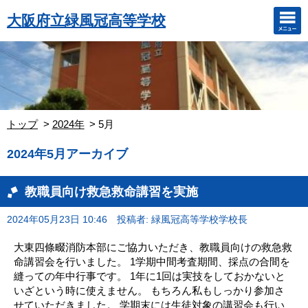
大阪府立緑風冠高等学校
トップ
2024年
5月
2024年5月アーカイブ
教職員向け救急救命講習を実施
2024年05月23日 10:46
投稿者: 緑風冠高等学校学校長
大東四條畷消防本部にご協力いただき、教職員向けの救急救
命講習会を行いました。 1学期中間考査期間、採点の合間を
縫っての年中行事です。 1年に1回は実技をしておかないと
いざという時に使えません。 もちろん私もしっかり参加さ
せていただきました。 学期末には生徒対象の講習会も行い