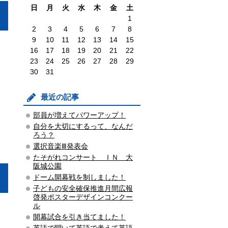
日
月
火
水
木
金
土
1
2
3
4
5
6
7
8
9
10
11
12
13
14
15
16
17
18
19
20
21
22
23
24
25
26
27
28
29
30
31
最近の記事
部員が増えてパワーアップ！
自分を大切にするって、なんだ
ろう？
選択音楽Ⅲ発表会
たそがれコンサート ＩＮ 大
阪城公園
ドーム開幕戦を制しました！
子どもの安全確保推進月間広報
啓発ポスターデザインコンクー
ル
開幕試合を引き当てました！