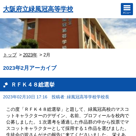
大阪府立緑風冠高等学校
トップ
2023年
2月
2023年2月アーカイブ
ＲＦＫ４８総選挙
2023年02月10日 17:16
投稿者: 緑風冠高等学校学校長
この度「ＲＦＫ４８総選挙」と題して、緑風冠高校のマスコ
ットキャラクターのデザイン、名前、プロフィールを校内で
公募しました。１次選考を通過した作品群の中から投票でマ
スコットキャラクターとして採用する１作品を選びました。
生徒会の皆さんがその報告に来てくださいました。 栄えあ