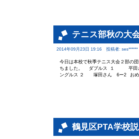
テニス部秋の大
2014年09月23日 19:16
投稿者: ses******
今日は本校で秋季テニス大会２部の団
ちました。 ダブルス １ 平田さ
ングルス ２ 塚田さん 6ー2 お
鶴見区PTA学校