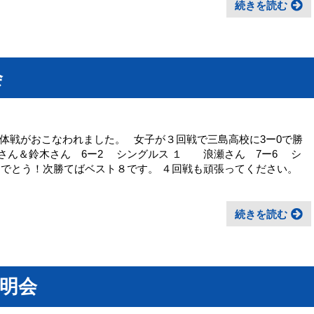
続きを読む
会
体戦がおこなわれました。 女子が３回戦で三島高校に3ー0で勝
ん＆鈴木さん 6ー2 シングルス １ 浪瀬さん 7ー6 シ
めでとう！次勝てばベスト８です。 ４回戦も頑張ってください。
続きを読む
説明会