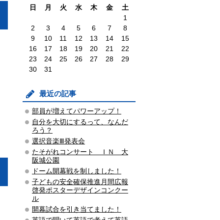
日
月
火
水
木
金
土
1
2
3
4
5
6
7
8
9
10
11
12
13
14
15
16
17
18
19
20
21
22
23
24
25
26
27
28
29
30
31
最近の記事
部員が増えてパワーアップ！
自分を大切にするって、なんだ
ろう？
選択音楽Ⅲ発表会
たそがれコンサート ＩＮ 大
阪城公園
ドーム開幕戦を制しました！
子どもの安全確保推進月間広報
啓発ポスターデザインコンクー
ル
開幕試合を引き当てました！