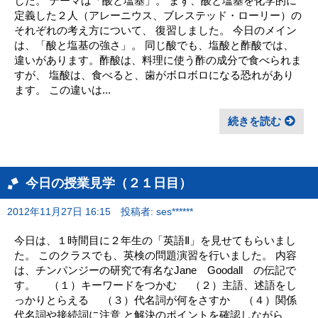
した。 テーマは「酸と塩基」。 まず、酸と塩基を化学的に
定義した２人（アレーニウス、ブレステッド・ローリー）の
それぞれの考え方について、 復習しました。 今日のメイン
は、「酸と塩基の強さ」。 同じ酸でも、塩酸と酢酸では、
違いがあります。酢酸は、料理に使う酢の成分で食べられま
すが、 塩酸は、食べると、歯がボロボロになる恐れがあり
ます。 この違いは...
続きを読む
今日の授業見学（２１日目）
2012年11月27日 16:15
投稿者: ses******
今日は、１時間目に２年生の「英語Ⅱ」を見せてもらいまし
た。 このクラスでも、英検の問題演習を行いました。 内容
は、チンパンジーの研究で有名なJane Goodall の伝記で
す。 （１）キーワードをつかむ （２）主語、述語をし
っかりとらえる （３）代名詞が何をさすか （４）関係
代名詞や接続詞に注意 と解決のポイントを確認しながら、