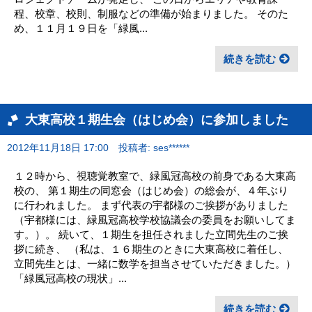
程、校章、校則、制服などの準備が始まりました。 そのた
め、１１月１９日を「緑風...
続きを読む
大東高校１期生会（はじめ会）に参加しました
2012年11月18日 17:00
投稿者: ses******
１２時から、視聴覚教室で、緑風冠高校の前身である大東高
校の、 第１期生の同窓会（はじめ会）の総会が、４年ぶり
に行われました。 まず代表の宇都様のご挨拶がありました
（宇都様には、緑風冠高校学校協議会の委員をお願いしてま
す。）。 続いて、１期生を担任されました立間先生のご挨
拶に続き、 （私は、１６期生のときに大東高校に着任し、
立間先生とは、一緒に数学を担当させていただきました。）
「緑風冠高校の現状」...
続きを読む