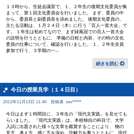
１３時から、生徒会議室で、１、２年生の後期文化委員が集
まって、第１回文化委員会を行いました。 まず、委員の中
から、委員長と副委員長を決めました。 後期文化委員の、
主たる活動は、１月２４日（木）に行う「百人一首大会」で
す。 １年生は初めてなので、まず緑風冠での百人一首大会
の説明を行うとともに、 準備の日程と内容、その時の文化
委員の仕事について、確認を行いました。 １、２年生全員
参加で行う、３学期の一...
続きを読む
今日の授業見学（１４日目）
2012年11月13日 11:40
投稿者: ses******
今日はまず１時間目に、３年生の「現代文実践」を見せても
らいました。 「現代文実践」は、本校独自の科目で、大学
入試に出題された様々な文章を鑑賞することにより、 物の
見方、考え方、感じ方を深め、読解力を養うとともに、現代