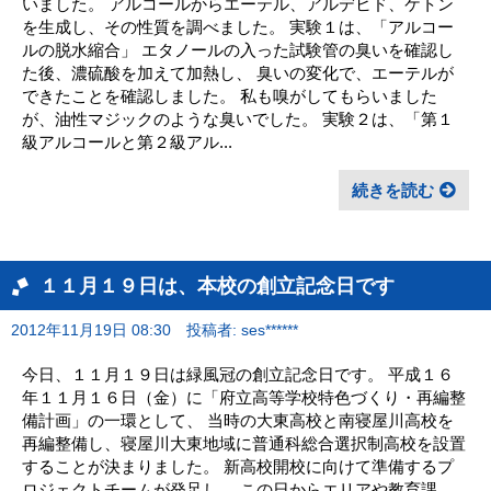
いました。 アルコールからエーテル、アルデヒド、ケトン
を生成し、その性質を調べました。 実験１は、「アルコー
ルの脱水縮合」 エタノールの入った試験管の臭いを確認し
た後、濃硫酸を加えて加熱し、 臭いの変化で、エーテルが
できたことを確認しました。 私も嗅がしてもらいました
が、油性マジックのような臭いでした。 実験２は、「第１
級アルコールと第２級アル...
続きを読む
１１月１９日は、本校の創立記念日です
2012年11月19日 08:30
投稿者: ses******
今日、１１月１９日は緑風冠の創立記念日です。 平成１６
年１１月１６日（金）に「府立高等学校特色づくり・再編整
備計画」の一環として、 当時の大東高校と南寝屋川高校を
再編整備し、寝屋川大東地域に普通科総合選択制高校を設置
することが決まりました。 新高校開校に向けて準備するプ
ロジェクトチームが発足し、 この日からエリアや教育課