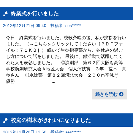
終業式を行いました
2012年12月21日 09:40
投稿者: ses******
今日、終業式を行いました。校歌斉唱の後、私が挨拶を行い
ました。 （→こちらをクリックしてください［ＰＤＦファ
イル：７１ＫＢ］） 続いて生徒指導部から、冬休みの過ご
し方について話をしました。 最後に、部活動で活躍してく
れた人を表彰しました。 ◎演劇部 第６２回大阪府高等
学校演劇研究大会Ａ地区大会 個人演技賞 ３年 荒木 真
琴さん ◎水泳部 第８２回河北大会 ２００ｍ平泳ぎ
優勝 ...
続きを読む
校庭の樹木がきれいになりました
2012年12月20日 12:50
投稿者: ses******