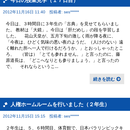
今日の授業見学（１７日目）
2012年11月16日 11:40
投稿者: ses******
今日は、３時間目に３年生の「古典」を見せてもらいまし
た。 教材は「大鏡」。今日は「肝だめし」の段を学習しま
した。 花山天皇が、五月下旬の激しく雨が降る夜に、
「今夜は、ひどく気味の悪い夜のようだ。（人けのない）遠
く離れた所へ一人で行けるだろうか。」とおっしゃったとこ
ろ、 （皆は）「とても参れません。」と言ったのに、藤
原道長は、「どこへなりとも参りましょう。」と言ったの
で、 それならというこ...
続きを読む
人権ホームルームを行いました（２年生）
2012年11月15日 15:15
投稿者: ses******
２年生は、５、６時間目、体育館で、日本パラリンピックキ