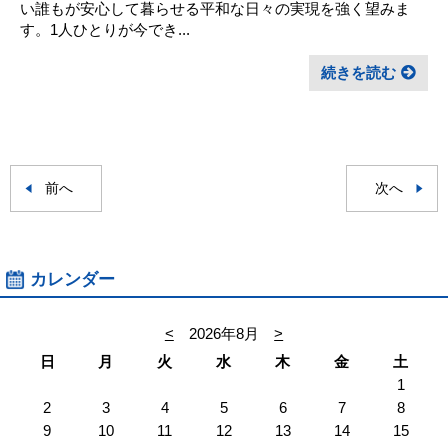
い誰もが安心して暮らせる平和な日々の実現を強く望みま
す。1人ひとりが今でき...
続きを読む
前へ
次へ
カレンダー
<
2026年8月
>
日
月
火
水
木
金
土
1
2
3
4
5
6
7
8
9
10
11
12
13
14
15