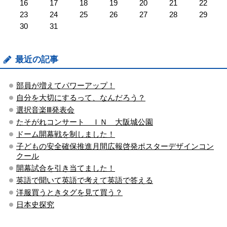
16
17
18
19
20
21
22
23
24
25
26
27
28
29
30
31
最近の記事
部員が増えてパワーアップ！
自分を大切にするって、なんだろう？
選択音楽Ⅲ発表会
たそがれコンサート ＩＮ 大阪城公園
ドーム開幕戦を制しました！
子どもの安全確保推進月間広報啓発ポスターデザインコン
クール
開幕試合を引き当てました！
英語で聞いて英語で考えて英語で答える
洋服買うときタグを見て買う？
日本史探究