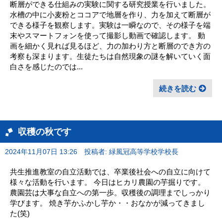
断層ができる仕組みの実験に関する研究授業を行いました。
水槽の中に小麦粉とココアで地層を作り、力を加えて断層が
できる様子を観察します。実験は一瞬なので、その様子を端
末やスマートフォンを使って撮影し動画で確認します。 動
画を細かく見れば見るほど、力の加わり方と断層のでき方の
考察も深まります。生徒たちは自然現象の謎を解いていく面
白さを感じたのでは...
続きを読む
収穫の秋です
2024年11月07日 13:26
投稿者: 緑風冠高等学校学校長
共生推進教室の自立活動では、卒業後社会への自立に向けて
様々な活動を行います。 今日はヒカリ農園の芋掘りです。
農園芸は大事な自立への第一歩。収穫後の調理までしっかり
学びます。 焼き芋かふかし芋か・・おなかが減ってきまし
た(笑)