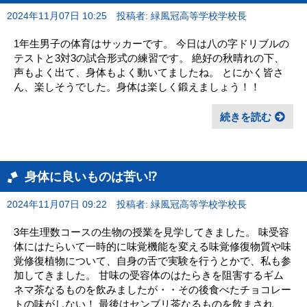
2024年11月07日 10:25
投稿者: 緑風冠高等学校学校長
1年生男子の体育はサッカーです。 今日は八の字ドリブルの
テストと3対3の試合形式の練習です。 絶好の秋晴れの下、
声もよく出て、身体もよく動いてましたね。 とにかく皆さ
ん、楽しそうでした。身体は楽しく鍛えましょう！！
続きを読む
身体に良いものは苦い⁉
2024年11月07日 09:22
投稿者: 緑風冠高等学校学校長
3年生理数コースの生物の授業を見学してきました。 味受容
体にはたらいて一時的に味覚機能を変える味覚修復物質や味
覚修復植物について、自身の舌で実験を行うとかで、私も参
加してきました。 甘味の受容体のはたらきを阻害するギム
ネマ茶なるものを飲みましたが・・その後食べたチョコレー
トの味がしない！ 最後はセンブリ茶なるものを飲まされ