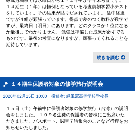
緑風冠高校では水曜日から１・２年生が学年末考査です。
１４期生（１年）は恒例となっている考査前朝学習小テスト
をしています。その結果が貼りだされています。 途中経過
ですが４組が頑張っています。得点で差のつく教科が数学で
すが、最終日（明日）にあります。どのクラスが１位になる
か最後までわかりません。 勉強は準備した成果が必ずでる
ものです。最後の考査になりますが、頑張ってくれることを
期待しています。
続きを読む
１４期生保護者対象の修学旅行説明会
2020年02月15日 10:00
投稿者: 緑風冠高等学校学校長
１５日（土）午前中に保護者対象の修学旅行（台湾）の説明
会をしました。 １０９名生徒の保護者の皆様にご出席いた
だきました。パスポート、関空７時集合のことなど行程をお
知らせいたしました。