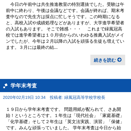
今日の午前中は共生推進教室の特別選抜でした。受験は午
前中に終わり、午後は会議などです。会議が終れば、期末考
査中なので先生方は採点に忙しそうです。この時期になる
と、高校入試や成績処理などがありますが、大学進学希望者
の入試もあります。 そこで雑感・・・ これまで緑風冠高
校では進学希望者は１０月頃からのいわゆる推薦入試がメイ
ンでしたが、今年は２月以降の入試を頑張る生徒も増えてい
ます。３月には最終の結...
続きを読む
学年末考査
2020年02月19日 10:34
投稿者: 緑風冠高等学校学校長
１９日から学年末考査です。 問題用紙が配られて、さあ開
始！というところです。１年生は「現代社会」「家庭基礎」
「化学基礎」そして２年生は「英文法実践、演習」「保健」
です。みんな頑張っていました。 学年末考査は今日から始