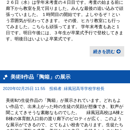
２６日（水）は学年末考査の４日目です。考査の始まる前に
廊下から教室を見て回りました。みんな最後の追い込みで頑
張っていました。 １時間目の開始です。よしやるぞ！とい
う雰囲気が伝わってきます。 その後、ヒカリ教室にも行っ
てみました。こちらも頑張ってます。 学年末考査もあと１
日です。明日午後には、３年生が卒業式予行で登校してきま
す。明後日はいよいよ卒業式です。
続きを読む
美術Ⅱ作品「陶箱」の展示
2020年02月25日 11:55
投稿者: 緑風冠高等学校学校長
美術Ⅱの生徒作品の「陶箱」が展示されています。どれもよ
い作品で、出来上がった時の生徒の笑顔が想像でき、歓声が
聞こえてきそうな素敵なものでした。 緑風冠高校はA棟と
B棟の体育館入口前の渡り廊下のピロティが広く、このよう
な展示ができるので、とてもよい校舎であります。生徒たち