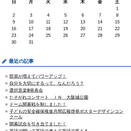
日
月
火
水
木
金
土
1
2
3
4
5
6
7
8
9
10
11
12
13
14
15
16
17
18
19
20
21
22
23
24
25
26
27
28
29
30
31
最近の記事
部員が増えてパワーアップ！
自分を大切にするって、なんだろう？
選択音楽Ⅲ発表会
たそがれコンサート ＩＮ 大阪城公園
ドーム開幕戦を制しました！
子どもの安全確保推進月間広報啓発ポスターデザインコン
クール
開幕試合を引き当てました！
英語で聞いて英語で考えて英語で答える