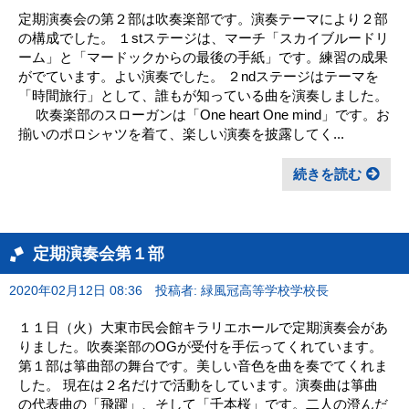
定期演奏会の第２部は吹奏楽部です。演奏テーマにより２部
の構成でした。 １stステージは、マーチ「スカイブルードリ
ーム」と「マードックからの最後の手紙」です。練習の成果
がでています。よい演奏でした。 ２ndステージはテーマを
「時間旅行」として、誰もが知っている曲を演奏しました。
吹奏楽部のスローガンは「One heart One mind」です。お
揃いのポロシャツを着て、楽しい演奏を披露してく...
続きを読む
定期演奏会第１部
2020年02月12日 08:36
投稿者: 緑風冠高等学校学校長
１１日（火）大東市民会館キラリエホールで定期演奏会があ
りました。吹奏楽部のOGが受付を手伝ってくれています。
第１部は箏曲部の舞台です。美しい音色を曲を奏でてくれま
した。 現在は２名だけで活動をしています。演奏曲は箏曲
の代表曲の「飛躍」、そして「千本桜」です。二人の澄んだ