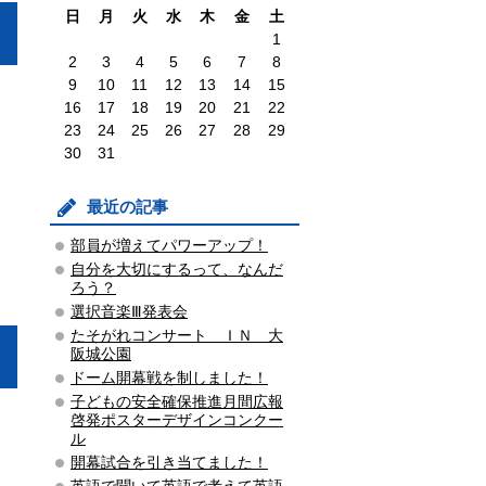
日
月
火
水
木
金
土
1
2
3
4
5
6
7
8
9
10
11
12
13
14
15
16
17
18
19
20
21
22
23
24
25
26
27
28
29
30
31
最近の記事
部員が増えてパワーアップ！
自分を大切にするって、なんだ
ろう？
選択音楽Ⅲ発表会
たそがれコンサート ＩＮ 大
阪城公園
ドーム開幕戦を制しました！
子どもの安全確保推進月間広報
啓発ポスターデザインコンクー
ル
開幕試合を引き当てました！