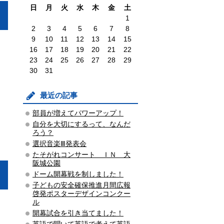
日
月
火
水
木
金
土
1
2
3
4
5
6
7
8
9
10
11
12
13
14
15
16
17
18
19
20
21
22
23
24
25
26
27
28
29
30
31
最近の記事
部員が増えてパワーアップ！
自分を大切にするって、なんだ
ろう？
選択音楽Ⅲ発表会
たそがれコンサート ＩＮ 大
阪城公園
ドーム開幕戦を制しました！
子どもの安全確保推進月間広報
啓発ポスターデザインコンクー
ル
開幕試合を引き当てました！