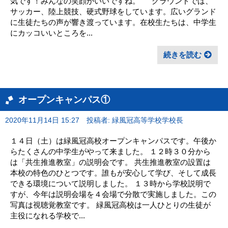
気です！みんなの笑顔がいいですね。 グラウンドでは、
サッカー、陸上競技、硬式野球をしています。広いグランド
に生徒たちの声が響き渡っています。在校生たちは、中学生
にカッコいいところを...
続きを読む
オープンキャンパス①
2020年11月14日 15:27
投稿者: 緑風冠高等学校学校長
１４日（土）は緑風冠高校オープンキャンパスです。午後か
らたくさんの中学生がやって来ました。 １２時３０分から
は「共生推進教室」の説明会です。 共生推進教室の設置は
本校の特色のひとつです。誰もが安心して学び、そして成長
できる環境について説明しました。 １３時から学校説明で
すが、今年は説明会場を４会場で分散で実施しました。この
写真は視聴覚教室です。 緑風冠高校は一人ひとりの生徒が
主役になれる学校で...