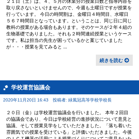
２１日（土）は、４、５月の休業分の授業日数と指導内容を
取り戻さないといけませんので、今週も土曜日ですが授業を
行っています。 今日の時間割は、金曜日４時間目、水曜日
５６７時間目となっています。ということは、同じ日に同じ
教科の授業がある場合もあります。そのケースが２年４組の
生物基礎でありました。それも２時間連続授業というケース
です。私は担当の先生が困っているかと案じていました
が・・・授業を見てみると ...
続きを読む
学校運営協議会
2020年11月20日 16:43
投稿者: 緑風冠高等学校学校長
２０日（金）は学校運営協議会を行いました。 本年２回目
の協議会であり、今日は学校経営の進捗状況について意見と
協議、そして授業見学をしていただきました。「落ち着いた
雰囲気での授業を受けている」と評価いただきました。今後
のＩＣＴ機器の活用による授業づくりについてご意見をいた