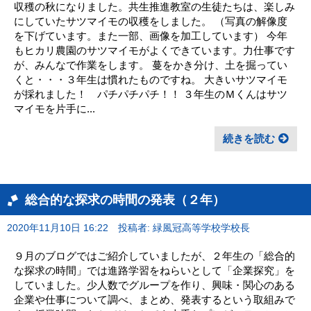
収穫の秋になりました。共生推進教室の生徒たちは、楽しみ
にしていたサツマイモの収穫をしました。 （写真の解像度
を下げています。また一部、画像を加工しています） 今年
もヒカリ農園のサツマイモがよくできています。力仕事です
が、みんなで作業をします。 蔓をかき分け、土を掘ってい
くと・・・３年生は慣れたものですね。 大きいサツマイモ
が採れました！ パチパチパチ！！ ３年生のＭくんはサツ
マイモを片手に...
続きを読む
総合的な探求の時間の発表（２年）
2020年11月10日 16:22
投稿者: 緑風冠高等学校学校長
９月のブログではご紹介していましたが、２年生の「総合的
な探求の時間」では進路学習をねらいとして「企業探究」を
していました。少人数でグループを作り、興味・関心のある
企業や仕事について調べ、まとめ、発表するという取組みで