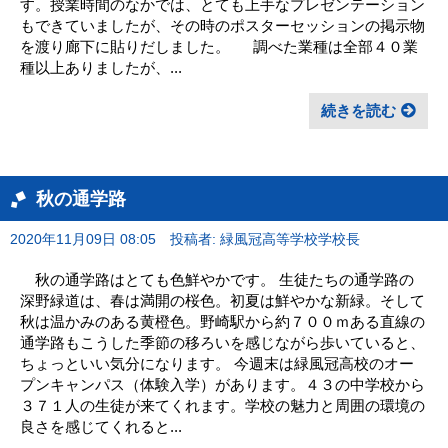
す。授業時間のなかでは、とても上手なプレゼンテーション
もできていましたが、その時のポスターセッションの掲示物
を渡り廊下に貼りだしました。 調べた業種は全部４０業
種以上ありましたが、...
続きを読む
秋の通学路
2020年11月09日 08:05
投稿者: 緑風冠高等学校学校長
秋の通学路はとても色鮮やかです。 生徒たちの通学路の
深野緑道は、春は満開の桜色。初夏は鮮やかな新緑。そして
秋は温かみのある黄橙色。野崎駅から約７００ｍある直線の
通学路もこうした季節の移ろいを感じながら歩いていると、
ちょっといい気分になります。 今週末は緑風冠高校のオー
プンキャンパス（体験入学）があります。４３の中学校から
３７１人の生徒が来てくれます。学校の魅力と周囲の環境の
良さを感じてくれると...