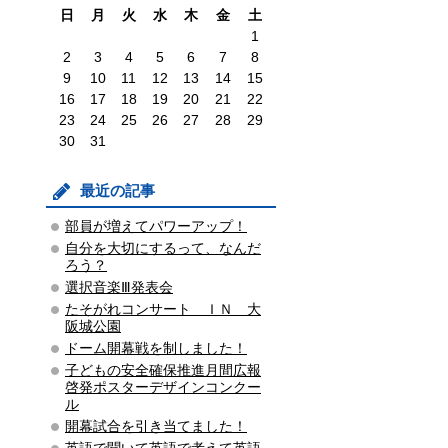
日
月
火
水
木
金
土
1
2
3
4
5
6
7
8
9
10
11
12
13
14
15
16
17
18
19
20
21
22
23
24
25
26
27
28
29
30
31
最近の記事
部員が増えてパワーアップ！
自分を大切にするって、なんだ
ろう？
選択音楽Ⅲ発表会
たそがれコンサート ＩＮ 大
阪城公園
ドーム開幕戦を制しました！
子どもの安全確保推進月間広報
啓発ポスターデザインコンクー
ル
開幕試合を引き当てました！