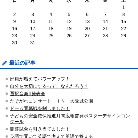
日
月
火
水
木
金
土
1
2
3
4
5
6
7
8
9
10
11
12
13
14
15
16
17
18
19
20
21
22
23
24
25
26
27
28
29
30
31
最近の記事
部員が増えてパワーアップ！
自分を大切にするって、なんだろう？
選択音楽Ⅲ発表会
たそがれコンサート ＩＮ 大阪城公園
ドーム開幕戦を制しました！
子どもの安全確保推進月間広報啓発ポスターデザインコン
クール
開幕試合を引き当てました！
英語で聞いて英語で考えて英語で答える